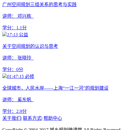
广州空间规划三组关系的思考与实践
讲师： 邓兴栋
学分：
1.1
分
17:13
公益
关于空间规划的认识与思考
讲师： 张晓玲
学分：
0
分
01:47:15
必修
全球城市，人民水岸——上海“一江一河”的规划建设
讲师： 奚东帆
学分：
2.9
分
关于我们
|
联系方式
|
帮助中心
CopyRight © 2004-2017 城乡规划微课堂 All Rights Reserved